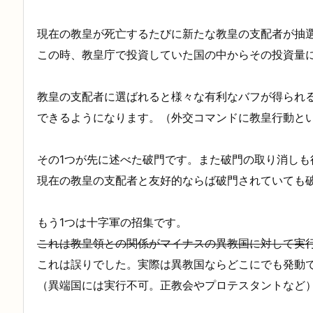
現在の教皇が死亡するたびに新たな教皇の支配者が抽
この時、教皇庁で投資していた国の中からその投資量
教皇の支配者に選ばれると様々な有利なバフが得られる
できるようになります。（外交コマンドに教皇行動と
その1つが先に述べた破門です。また破門の取り消しも
現在の教皇の支配者と友好的ならば破門されていても
もう1つは十字軍の招集です。
これは教皇領との関係がマイナスの異教国に対して実
これは誤りでした。実際は異教国ならどこにでも発動
（異端国には実行不可。正教会やプロテスタントなど