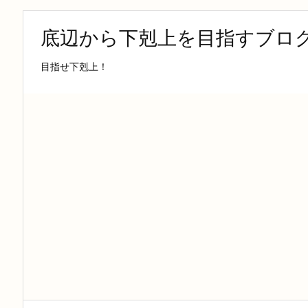
底辺から下剋上を目指すブロ
目指せ下剋上！