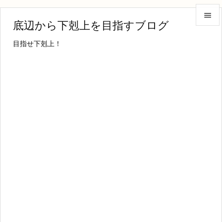

底辺から下剋上を目指すブログ

目指せ下剋上！
メニュ

サイド

前へ

次へ

検索