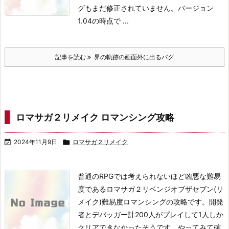
グもまだ修正されていません。
バージョン
1.04の時点で ...
記事を読む
界の軌跡の画面外に出るバグ
ロマサガ２リメイク ロマンシング攻略

2024年11月9日

ロマサガ２リメイク
普通のRPGでは考えられないほど凶悪な難易
度であるロマサガ２リベンジオブザセブン(リ
メイク)難易度ロマンシングの攻略です。
開発
者とデバッガー計200人がプレイして1人しか
クリアできなかったそうです。
やってみて確