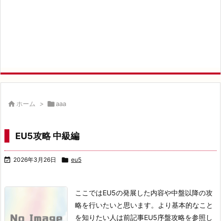

ホーム
>

aaa
EU5攻略 中級編

2026年3月26日

eu5
ここではEU5の発展した内容や中盤以降の攻
略を行いたいと思います。
より基本的なこと
を知りたい人は前記事EU5序盤攻略を参照し