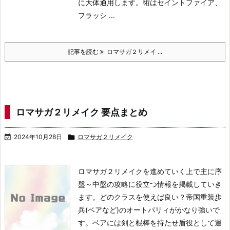
に大体通用します。
術はセイントファイア、
フラッシ ...
記事を読む
ロマサガ２リメイ ...
ロマサガ２リメイク 要点まとめ

2024年10月28日

ロマサガ２リメイク
ロマサガ２リメイクを進めていく上で主に序
盤～中盤の攻略に役立つ情報を掲載していき
ます。
どのクラスを使えば良い？
帝国重装歩
兵(ベアなど)のオートパリィがかなり強いで
す。
ベアには剣と棍棒を持たせ盾役として運